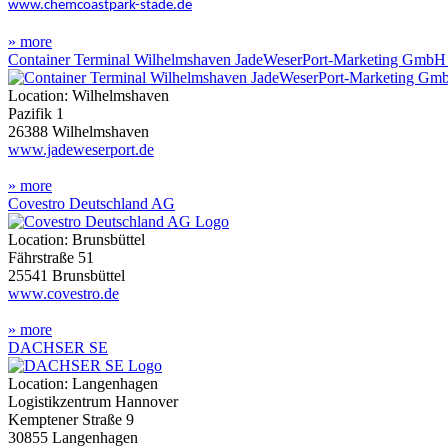
www.chemcoastpark-stade.de
» more
Container Terminal Wilhelmshaven JadeWeserPort-Marketing Gmb
Location: Wilhelmshaven
Pazifik 1
26388 Wilhelmshaven
www.jadeweserport.de
» more
Covestro Deutschland AG
Location: Brunsbüttel
Fährstraße 51
25541 Brunsbüttel
www.covestro.de
» more
DACHSER SE
Location: Langenhagen
Logistikzentrum Hannover
Kemptener Straße 9
30855 Langenhagen