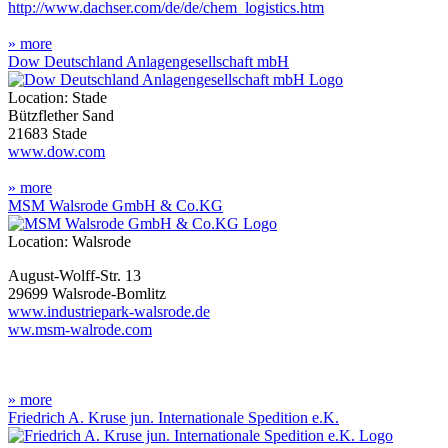
http://www.dachser.com/de/de/chem_logistics.htm
» more
Dow Deutschland Anlagengesellschaft mbH
Location: Stade
Bützflether Sand
21683 Stade
www.dow.com
» more
MSM Walsrode GmbH & Co.KG
Location: Walsrode
August-Wolff-Str. 13
29699 Walsrode-Bomlitz
www.industriepark-walsrode.de
ww.msm-walrode.com
» more
Friedrich A. Kruse jun. Internationale Spedition e.K.