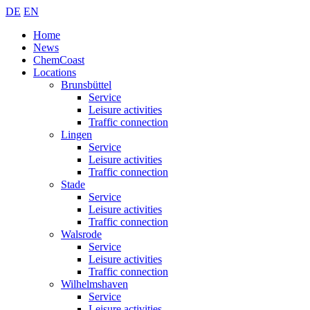
DE
EN
Home
News
ChemCoast
Locations
Brunsbüttel
Service
Leisure activities
Traffic connection
Lingen
Service
Leisure activities
Traffic connection
Stade
Service
Leisure activities
Traffic connection
Walsrode
Service
Leisure activities
Traffic connection
Wilhelmshaven
Service
Leisure activities